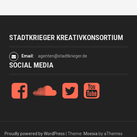
STADTKRIEGER KREATIVKONSORTIUM
Email:
agenten@stadtkrieger.de
SOCIAL MEDIA
f
s
t
y
a
o
w
o
c
u
i
u
e
n
t
t
b
d
t
u
o
c
e
b
o
l
r
e
k
o
Proudly powered by WordPress
|
Theme:
Moesia
by aThemes
u