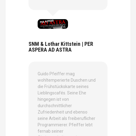
SNM & Lothar Kittstein | PER
ASPERA AD ASTRA
Guido Pfeiffer mag
wohltemperierte Duschen und
die Frühstückskarte seines
Lieblingscafés. Seine Ehe
hingegen ist von
durchschnittlicher
Zufriedenheit und ebenso
seine Arbeit als freiberuflicher
Programmierer. Pfeiffer lebt
fernab seiner