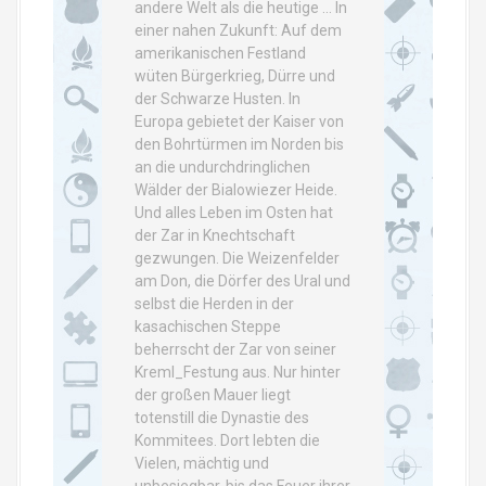
andere Welt als die heutige … In
einer nahen Zukunft: Auf dem
amerikanischen Festland
wüten Bürgerkrieg, Dürre und
der Schwarze Husten. In
Europa gebietet der Kaiser von
den Bohrtürmen im Norden bis
an die undurchdringlichen
Wälder der Bialowiezer Heide.
Und alles Leben im Osten hat
der Zar in Knechtschaft
gezwungen. Die Weizenfelder
am Don, die Dörfer des Ural und
selbst die Herden in der
kasachischen Steppe
beherrscht der Zar von seiner
Kreml_Festung aus. Nur hinter
der großen Mauer liegt
totenstill die Dynastie des
Kommitees. Dort lebten die
Vielen, mächtig und
unbesiegbar, bis das Feuer ihrer