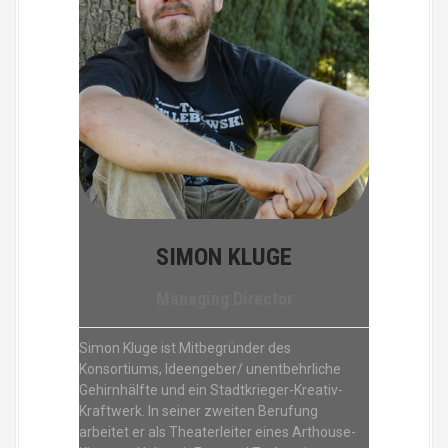
SIMON KLUGE
Managing Director
Simon Kluge ist Mitbegründer des
Konsortiums, Ideengeber/ unentbehrliche
Gehirnhälfte und ein Stadtkrieger-Kreativ-
Kraftwerk. In seiner zweiten Berufung
arbeitet er als Theaterleiter eines Arthouse-