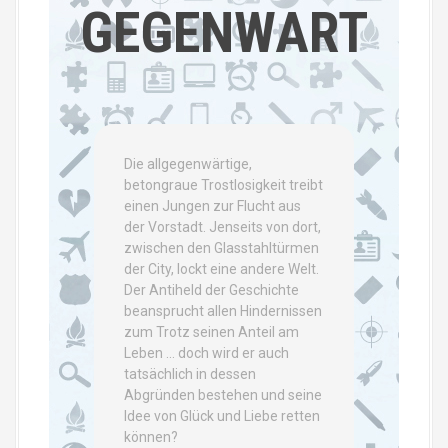
GEGENWART
Die allgegenwärtige,
betongraue Trostlosigkeit treibt
einen Jungen zur Flucht aus
der Vorstadt. Jenseits von dort,
zwischen den Glasstahltürmen
der City, lockt eine andere Welt.
Der Antiheld der Geschichte
beansprucht allen Hindernissen
zum Trotz seinen Anteil am
Leben … doch wird er auch
tatsächlich in dessen
Abgründen bestehen und seine
Idee von Glück und Liebe retten
können?