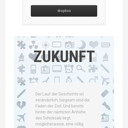
dropbox
ZUKUNFT
Der Lauf der Geschichte ist
veränderlich, biegsam sind die
Fäden der Zeit. Und bereits
hinter der nächsten Anhöhe
des Schicksals liegt,
möglicherweise, eine völlig