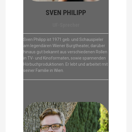
SVEN PHILIPP
UF-Sprecher
Sven Philipp ist 1971 geb. und Schauspieler
am legendären Wiener Burgtheater, darüber
hinaus gut bekannt aus verschiedenen Rollen
in TV- und Kinoformaten, sowie spannenden
Hörbuchproduktionen. Er lebt und arbeitet mit
seiner Familie in Wien.