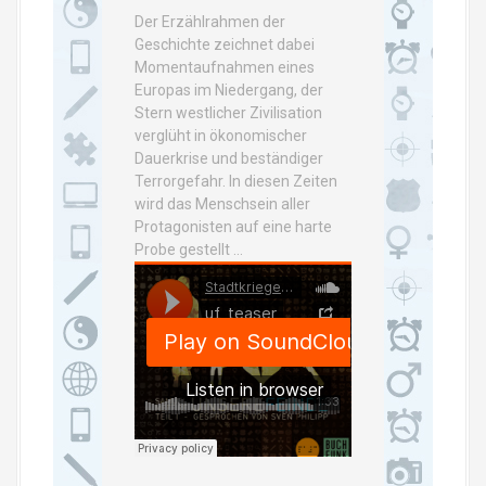
Der Erzählrahmen der
Geschichte zeichnet dabei
Momentaufnahmen eines
Europas im Niedergang, der
Stern westlicher Zivilisation
verglüht in ökonomischer
Dauerkrise und beständiger
Terrorgefahr. In diesen Zeiten
wird das Menschsein aller
Protagonisten auf eine harte
Probe gestellt …