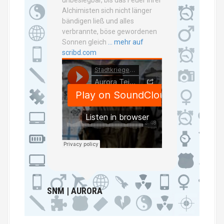
Alchimisten sich nicht länger
bändigen ließ und alles
verbrannte, böse gewordenen
Sonnen gleich
… mehr auf
scribd.com
SNM | AURORA