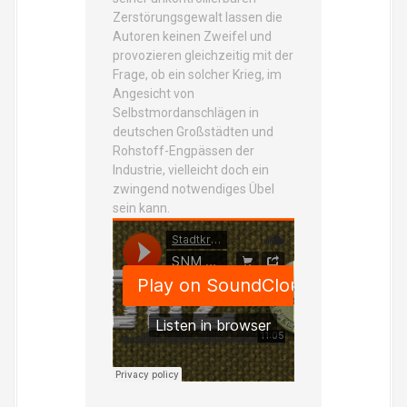
Zerstörungsgewalt lassen die
Autoren keinen Zweifel und
provozieren gleichzeitig mit der
Frage, ob ein solcher Krieg, im
Angesicht von
Selbstmordanschlägen in
deutschen Großstädten und
Rohstoff-Engpässen der
Industrie, vielleicht doch ein
zwingend notwendiges Übel
sein kann.