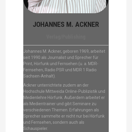
JOHANNES M. ACKNER
Verlag/Publishing
Johannes M. Ackner, geboren 1969, arbeitet
seit 1990 als Journalist und Sprecher für
Print, Hörfunk und Fernsehen (u. a. MDR-
Fernsehen, Radio PSR und MDR 1 Radio
Sachsen-Anhalt).
Ackner unterrichtete zudem an der
Hochschule Mittweida Online-Publizistik und
Medienlehre Hörfunk. Außerdem arbeitet er
als Medientrainer und gibt Seminare zu
verschiedenen Themen. Erfahrungen als
Sprecher sammelte er nicht nur bei Hörfunk
und Fernsehen, sondern auch als
Schauspieler.