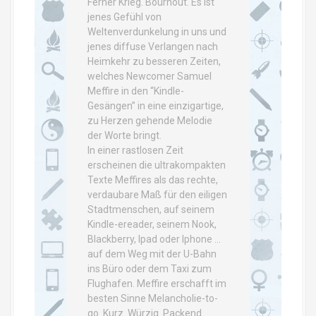
Ferner Krieg. Bournout. Es ist
jenes Gefühl von
Weltenverdunkelung in uns und
jenes diffuse Verlangen nach
Heimkehr zu besseren Zeiten,
welches Newcomer Samuel
Meffire in den “Kindle-
Gesängen” in eine einzigartige,
zu Herzen gehende Melodie
der Worte bringt.
In einer rastlosen Zeit
erscheinen die ultrakompakten
Texte Meffires als das rechte,
verdaubare Maß für den eiligen
Stadtmenschen, auf seinem
Kindle-ereader, seinem Nook,
Blackberry, Ipad oder Iphone …
auf dem Weg mit der U-Bahn
ins Büro oder dem Taxi zum
Flughafen. Meffire erschafft im
besten Sinne Melancholie-to-
go. Kurz. Würzig. Packend.